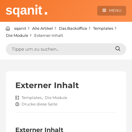
Zum
Inhalt
MENU
springen
sqanit Knowledge center
sqanit
Alle Artikel
Das Backoffice
Templates
Die Module
Externer Inhalt
Suchen
Suche
nach:
nach:
Externer Inhalt
Templates
,
Die Module
Drucke diese Seite
Externer Inhalt