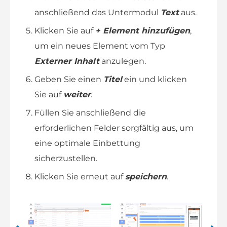
anschließend das Untermodul
Text
aus.
Klicken Sie auf
+ Element hinzufügen
,
um ein neues Element vom Typ
Externer Inhalt
anzulegen.
Geben Sie einen
Titel
ein und klicken
Sie auf
weiter
.
Füllen Sie anschließend die
erforderlichen Felder sorgfältig aus, um
eine optimale Einbettung
sicherzustellen.
Klicken Sie erneut auf
speichern
.
 3
Beispiel Bild 1
Beispiel Bild 2