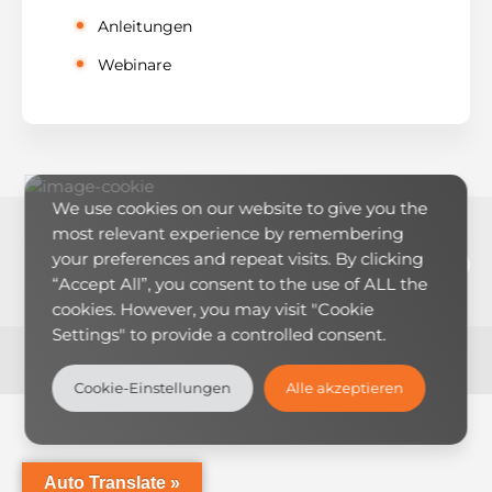
Anleitungen
Webinare
We use cookies on our website to give you the
most relevant experience by remembering
LinkedIn
YouTub
RSS-Feed
E-Mai
your preferences and repeat visits. By clicking
“Accept All”, you consent to the use of ALL the
cookies. However, you may visit "Cookie
Settings" to provide a controlled consent.
Theme:
LearnMore
by Humble Themes.
Cookie-Einstellungen
Alle akzeptieren
Auto Translate »