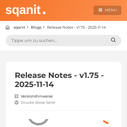
Zum
Inhalt
MENU
springen
sqanit Knowledge center
sqanit
Blogs
Release Notes - v1.75 - 2025-11-14
Suchen
Suche
nach:
nach:
Release Notes - v1.75 -
2025-11-14
Versionshinweise
Drucke diese Seite