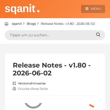
Zum
Inhalt
MENU
springen
sqanit Knowledge center
sqanit
Blogs
Release Notes - v1.80 - 2026-06-02
Suchen
Suche
nach:
nach:
Release Notes - v1.80 -
2026-06-02
Versionshinweise
Drucke diese Seite