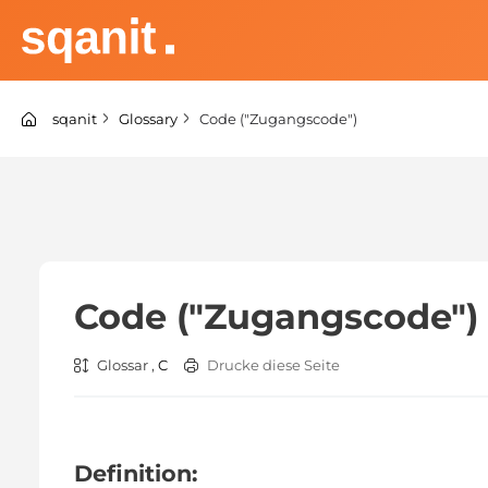
Zum
Inhalt
springen
sqanit Knowledge center
sqanit
Glossary
Code ("Zugangscode")
Code ("Zugangscode")
Glossar ,
C
Drucke diese Seite
Definition: