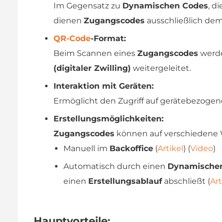
Im Gegensatz zu
Dynamischen Codes
, d
dienen
Zugangscodes
ausschließlich dem
QR-Code
-Format:
Beim Scannen eines
Zugangscodes
werde
(digitaler Zwilling)
weitergeleitet.
Interaktion mit Geräten:
Ermöglicht den Zugriff auf gerätebezoge
Erstellungsmöglichkeiten:
Zugangscodes
können auf verschiedene W
Manuell im
Backoffice
(
Artikel
) (
Video
)
Automatisch durch einen
Dynamische
einen
Erstellungsablauf
abschließt (
Art
Hauptvorteile: