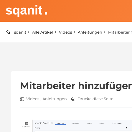
Zum
Inhalt
springen
sqanit Knowledge center
sqanit
Alle Artikel
Videos
Anleitungen
Mitarbeiter
Mitarbeiter hinzufüge
Videos
,
Anleitungen
Drucke diese Seite
Video-
Player