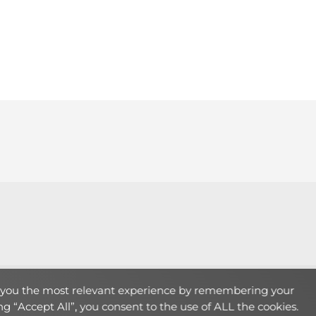
Theme:
LearnMore
by Humble Themes.
e you the most relevant experience by remembering your
ing “Accept All”, you consent to the use of ALL the cookies.