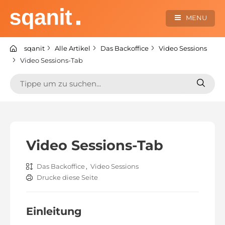
Zum
Inhalt
MENU
springen
sqanit Knowledge center
sqanit
Alle Artikel
Das Backoffice
Video Sessions
Video Sessions-Tab
Suchen
Suche
nach:
nach:
Video Sessions-Tab
Das Backoffice
,
Video Sessions
Drucke diese Seite
Einleitung