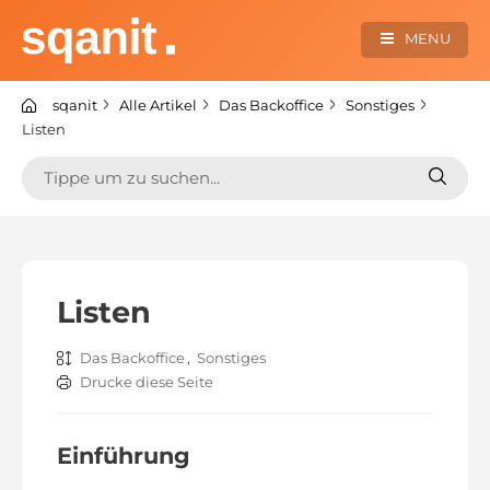
Zum
Inhalt
MENU
springen
sqanit Knowledge center
sqanit
Alle Artikel
Das Backoffice
Sonstiges
Listen
Suchen
Suche
nach:
nach:
Listen
Das Backoffice
,
Sonstiges
Drucke diese Seite
Einführung