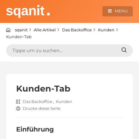
Zum
Inhalt
MENU
springen
sqanit Knowledge center
sqanit
Alle Artikel
Das Backoffice
Kunden
Kunden-Tab
Suchen
Suche
nach:
nach:
Kunden-Tab
Das Backoffice
,
Kunden
Drucke diese Seite
Einführung