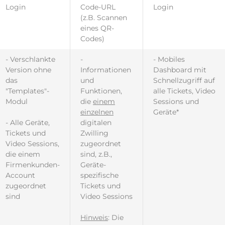
Login
Code-URL
Login
(z.B. Scannen
eines QR-
Codes)
- Verschlankte
-
- Mobiles
Version ohne
Informationen
Dashboard mit
das
und
Schnellzugriff auf
"Templates"-
Funktionen,
alle Tickets, Video
Modul
die
einem
Sessions und
einzelnen
Geräte*
- Alle Geräte,
digitalen
Tickets und
Zwilling
Video Sessions,
zugeordnet
die einem
sind, z.B.,
Firmenkunden-
Geräte-
Account
spezifische
zugeordnet
Tickets und
sind
Video Sessions
Hinweis
: Die