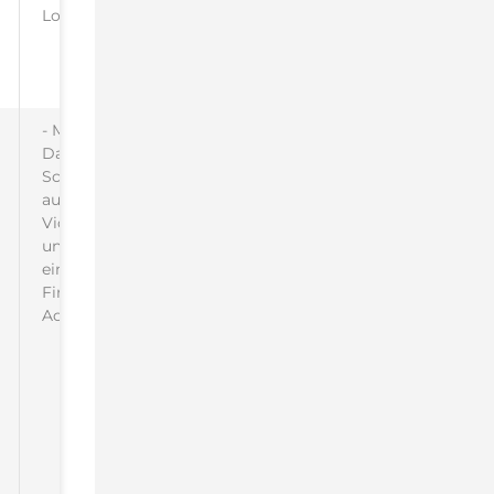
Login
- Mobiles
Dashboard mit
Schnellzugriff
auf alle Tickets,
Video Sessions
und Geräte
eines
Firmenkunden-
Accounts