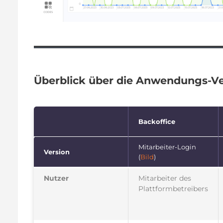
Überblick über die Anwendungs-V
Backoffice
Mitarbeiter-Login
Version
(
Bild
)
Nutzer
Mitarbeiter des
Plattformbetreibers