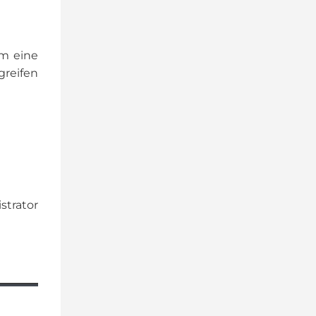
m eine
greifen
strator