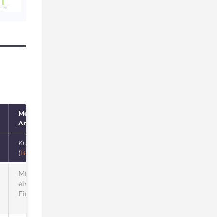
Mobile
Anwendung
Kunden-Login
(
Bild
)
Mitarbeiter
eines
Firmenkunden