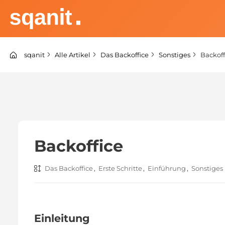
Zum
Inhalt
springen
sqanit Knowledge center
sqanit
Alle Artikel
Das Backoffice
Sonstiges
Backoff
Backoffice
Das Backoffice
,
Erste Schritte
,
Einführung
,
Sonstiges
Einleitung