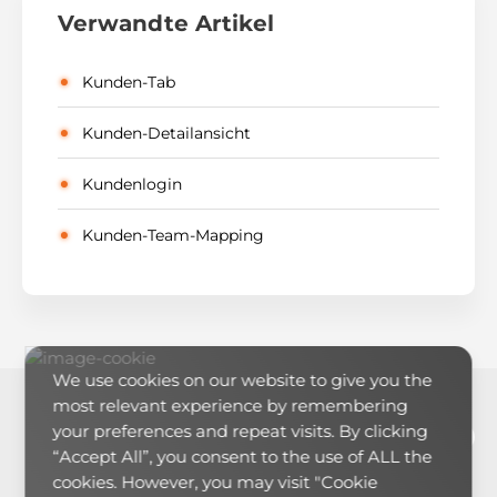
Verwandte Artikel
Kunden-Tab
Kunden-Detailansicht
Kundenlogin
Kunden-Team-Mapping
We use cookies on our website to give you the
most relevant experience by remembering
LinkedIn
YouTub
RSS-Feed
E-Mai
your preferences and repeat visits. By clicking
“Accept All”, you consent to the use of ALL the
cookies. However, you may visit "Cookie