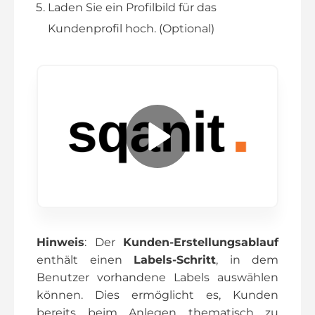
Laden Sie ein Profilbild für das
Kundenprofil hoch. (Optional)
P
l
a
y
Hinweis
: Der
Kunden-Erstellungsablauf
enthält einen
Labels-Schritt
, in dem
V
Benutzer vorhandene Labels auswählen
können. Dies ermöglicht es, Kunden
i
bereits beim Anlegen thematisch zu