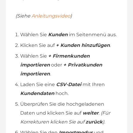
d
(Siehe
Anleitungsvideo
)
e
Wählen Sie
Kunden
im Seitenmenü aus.
o
Klicken Sie auf
+ Kunden hinzufügen
.
Wählen Sie
+ Firmenkunden
importieren
oder
+ Privatkunden
importieren
.
Laden Sie eine
CSV-Datei
mit Ihren
Kundendaten
hoch.
Überprüfen Sie die hochgeladenen
Daten und klicken Sie auf
weiter
.
(Für
Korrekturen klicken Sie auf
zurück
).
Wählen Sie den
Importmodus
und