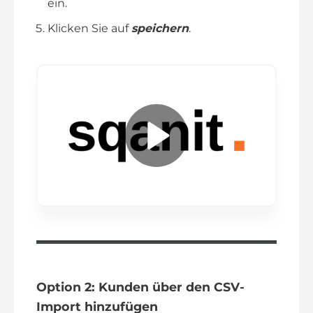
ein.
Klicken Sie auf
speichern
.
P
l
a
y
V
Option 2: Kunden über den CSV-
i
Import hinzufügen