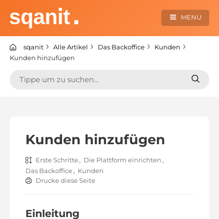
Zum
Inhalt
MENU
springen
sqanit Knowledge center
sqanit
Alle Artikel
Das Backoffice
Kunden
Kunden hinzufügen
Suchen
Suche
nach:
nach:
Kunden hinzufügen
Erste Schritte
,
Die Plattform einrichten
,
Das Backoffice
,
Kunden
Drucke diese Seite
Einleitung