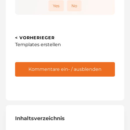
Yes
No
< VORHERIEGER
Vorherigen
Templates erstellen
Post:
Kommentare ein- / ausblenden
Inhaltsverzeichnis